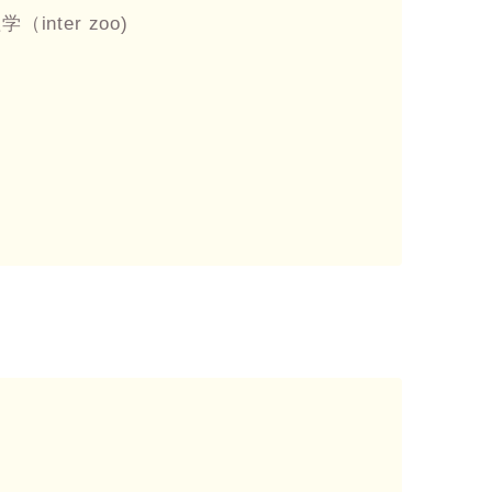
nter zoo)
）